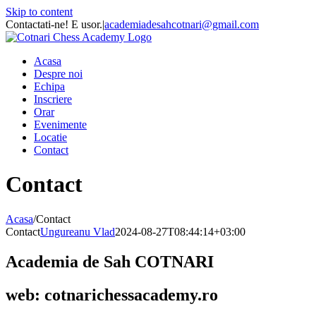
Skip to content
Contactati-ne! E usor.
|
academiadesahcotnari@gmail.com
Acasa
Despre noi
Echipa
Inscriere
Orar
Evenimente
Locatie
Contact
Contact
Acasa
/
Contact
Contact
Ungureanu Vlad
2024-08-27T08:44:14+03:00
Academia de Sah COTNARI
web: cotnarichessacademy.ro